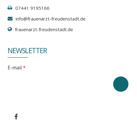
07441 9195166
info@frauenarzt-freudenstadt.de
frauenarzt-freudenstadt.de
NEWSLETTER
E-mail
*
CAPTCHA
This
question is
for testing
whether or
not you are