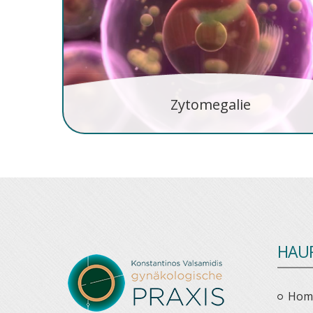
Zytomegalie
HAU
Hom