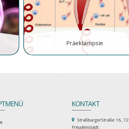
Präeklampsie
PTMENÜ
KONTAKT
StraßburgerStraße 16, 72
e
Freudenstadt