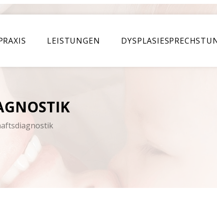
Skip to
main
content
PRAXIS
LEISTUNGEN
DYSPLASIESPRECHSTU
AGNOSTIK
aftsdiagnostik