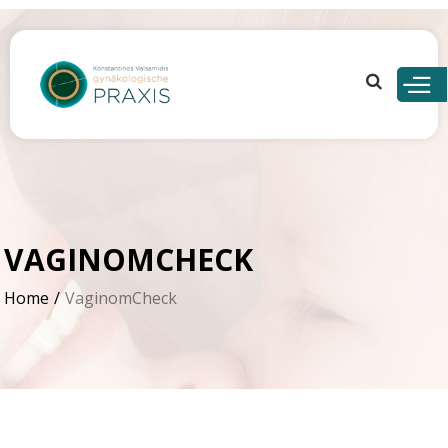
Skip to
main
content
VAGINOMCHECK
Home
VaginomCheck