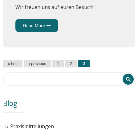
Wir freuen uns auf euren Besuch!
Read More
About
Parkplätze
Pages
« first
‹ previous
1
2
3
Search form
Search
Blog
Praxismitteilungen