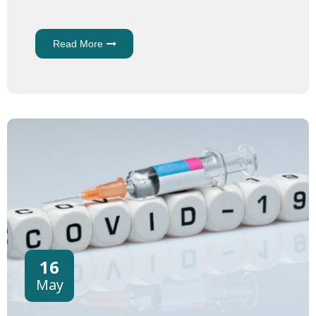
Read More
About Wie
Gefährlich Ist
COVID-19 Für
Schwangere
Und
Neugeborene?
16
May